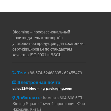
Blooming – профессиональный
производитель и экспортёр
упаковочной продукции для косметики,
сертифицирован по стандартам
качества ISO 9001 и BSCI.
Тел:

+86-574-62468805 / 62455479
Электронная почта:

sales12@blooming-packaging.com
Добавлять:

Комната 604-608,6/FL,
Siming Square Tower 4, провинция Юяо
Чжэцзян, Китай