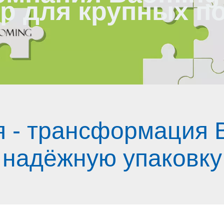
р для крупных п
 - трансформация 
надёжную упаковку