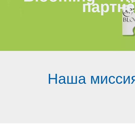
партнё
Наша миссия