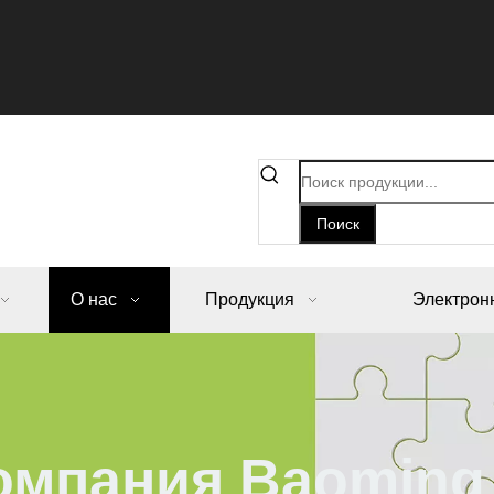
Поиск
О нас
Продукция
Электрон
омпания Baoming