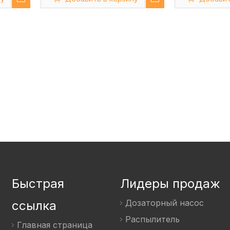
белый тюбик от бальзама
средства с 
для губ
Быстрая
Лидеры продаж
Дозаторный насос
ссылка
Распылитель
Главная страница