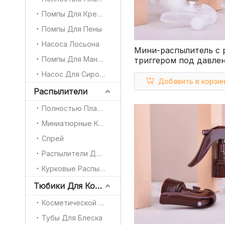
Помпы Для Крема
Помпы Для Пены
Насоса Лосьона
Мини-распылитель с 
Помпы Для Маникюра
триггером под давле
Насос Для Сиропа
Добавить в корзи
Распылители
Полностью Пластиковый Триггер
Миниатюрные Курковые Распылители
Спрей
Распылители Для Духов
Курковые Распылители
Тюбики Для Косметической Продукции
Косметической Ручка Тубы Для
Тубы Для Блеска