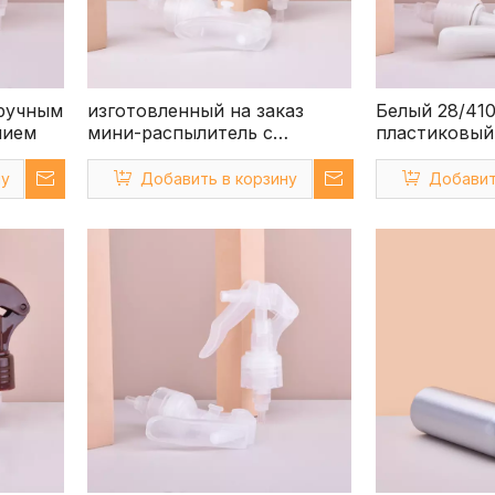
ручным
изготовленный на заказ
Белый 28/41
нием
мини-распылитель с
пластиковый
прозрачным триггером 28-
распылитель
410
ну
Добавить в корзину
Добавит