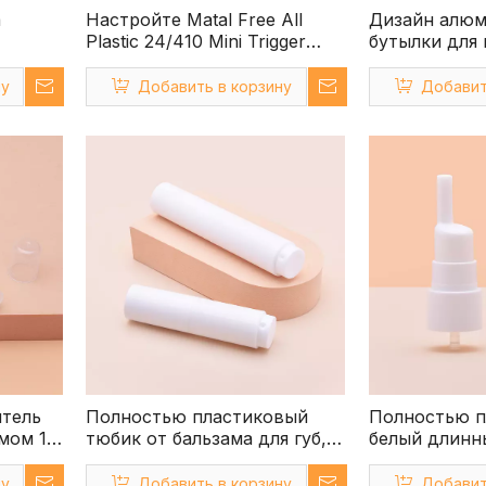
а
Настройте Matal Free All
Дизайн алю
Plastic 24/410 Mini Trigger
бутылки для
вый
Sprayer
воды на 50 
иггера
ну
Добавить в корзину
Добавит
тель
Полностью пластиковый
Полностью п
мом 1
тюбик от бальзама для губ,
белый длинн
пустой контейнер,
для тонкого
полностью пластиковый
дезинфицир
ну
Добавить в корзину
Добавит