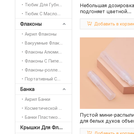
Тюбик Для Губной Помады
Небольшая дозировк
подгоняет цветной
Тюбик С Маслом Для Ногтей
полностью пластико
мини-распылитель тр
Флаконы
Добавить в корзи
24/410
Акрил Флаконы
Вакуумные Флаконы
Флаконы Алюминиевые
Флаконы С Пипеткой
Флаконы-роллеры
Портативный Силиконовый Флакончик Для Дезинфекции Рук
Банка
Акрил Банки
Косметической Банка
Пустой мини-распыли
Банки Пластиковые PET
для белых духов объе
мл
Крышки Для Флаконов
Добавить в корзи