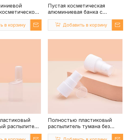
миниевой
Пустая косметическая
 косметической
алюминиевая банка с
мл
крышками оптом
Алюминиевые крышки для
ь в корзину
Добавить в корзину
банок
ластиковый
Полностью пластиковый
ый распылитель
распылитель тумана без
металла, распылитель
ующего
тумана белого цвета с
ь в корзину
Добавить в корзину